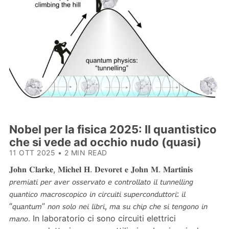
Nobel per la fisica 2025: Il quantistico
che si vede ad occhio nudo (quasi)
11 OTT 2025
•
2 MIN READ
𝐉𝐨𝐡𝐧 𝐂𝐥𝐚𝐫𝐤𝐞, 𝐌𝐢𝐜𝐡𝐞𝐥 𝐇. 𝐃𝐞𝐯𝐨𝐫𝐞𝐭 𝐞 𝐉𝐨𝐡𝐧 𝐌. 𝐌𝐚𝐫𝐭𝐢𝐧𝐢𝐬
𝘱𝘳𝘦𝘮𝘪𝘢𝘵𝘪 𝘱𝘦𝘳 𝘢𝘷𝘦𝘳 𝘰𝘴𝘴𝘦𝘳𝘷𝘢𝘵𝘰 𝘦 𝘤𝘰𝘯𝘵𝘳𝘰𝘭𝘭𝘢𝘵𝘰 𝘪𝘭 𝘵𝘶𝘯𝘯𝘦𝘭𝘭𝘪𝘯𝘨
𝘲𝘶𝘢𝘯𝘵𝘪𝘤𝘰 𝘮𝘢𝘤𝘳𝘰𝘴𝘤𝘰𝘱𝘪𝘤𝘰 𝘪𝘯 𝘤𝘪𝘳𝘤𝘶𝘪𝘵𝘪 𝘴𝘶𝘱𝘦𝘳𝘤𝘰𝘯𝘥𝘶𝘵𝘵𝘰𝘳𝘪: 𝘪𝘭
“𝘲𝘶𝘢𝘯𝘵𝘶𝘮” 𝘯𝘰𝘯 𝘴𝘰𝘭𝘰 𝘯𝘦𝘪 𝘭𝘪𝘣𝘳𝘪, 𝘮𝘢 𝘴𝘶 𝘤𝘩𝘪𝘱 𝘤𝘩𝘦 𝘴𝘪 𝘵𝘦𝘯𝘨𝘰𝘯𝘰 𝘪𝘯
𝘮𝘢𝘯𝘰. In laboratorio ci sono circuiti elettrici